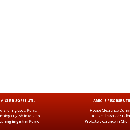
MICI E RISORSE UTILI
AMICI E RISORSE UTI
orsi di inglese a Roma
House Clearance Dun
ching English in Milano
House Clearance Sudb
aching English in Rome
Probate clearance in Chel