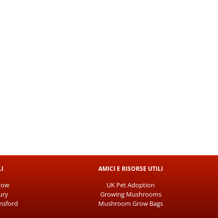
LI
AMICI E RISORSE UTILI
mow
UK Pet Adoption
ury
Growing Mushrooms
msford
Mushroom Grow Bags