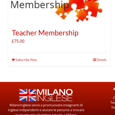
Teacher Membership
£
75.00
Subscribe Now
Details
A
C
Tea
MilanoInglese serve a promuovere insegnanti di
Te
inglese indipendenti e aiutare le persone a trovare
un insegnante di inglese privato a Milano.