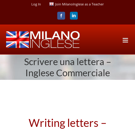
Skip
Log In
Join MilanoInglese as a Teacher
to
content
Facebook
LinkedIn
Scrivere una lettera –
Inglese Commerciale
Writing letters –