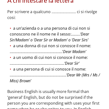
A chi intestare la lettera
Per scrivere a qualcuno ……………………. ci si rivolge
cosi:
a un’azienda o a una persona di cui non si
conoscono ne il nome ne il sesso:………
‘Dear
Sir/Madam’ o ‘Dear Sir or Madam’ o ‘Dear Sirs’
a una donna di cui non si conosce il nome:
………………………………………………’
Dear Madam’
a un uomo di cui non si conosce il nome:
………………………………………………..
‘Dear Sir’
a una persona di cui si conosce il nome:
………………………………………………….
‘Dear Mr (Mrs / Ms /
Miss) Brown’
Business English is usually more formal than
‘general’ English, but do not be surprised if the
person you are corresponding with uses your first
name when he or she writes to you. In English