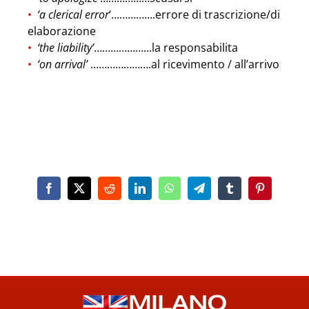
‘a clerical error
‘…………….errore di trascrizione/di
elaborazione
‘the liability’
…………………la responsabilita
‘on arrival’
………………….al ricevimento / all’arrivo
Facebook
X
Reddit
LinkedIn
WhatsApp
Telegram
Tumblr
Pinterest